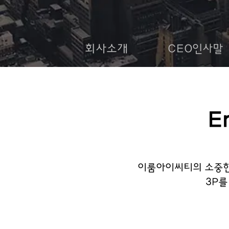
회사소개
CEO인사말
E
이룸아이씨티의 소중한 가
3P를