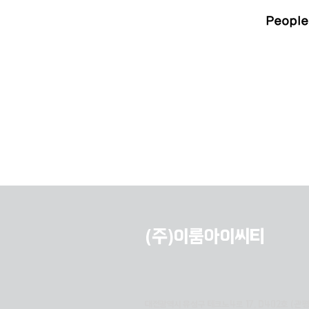
People
(주)이룸아이씨티
대전광역시 유성구 테크노4로 17, D402호 (관